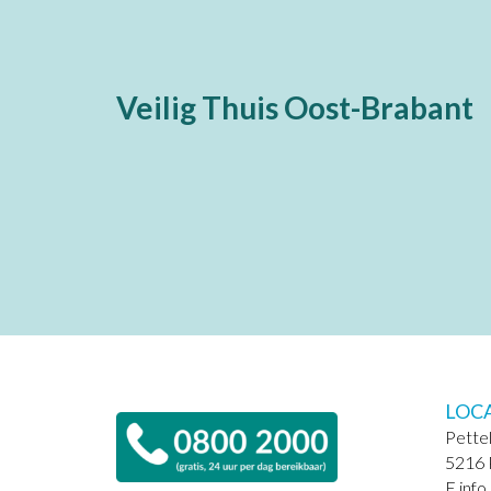
Veilig Thuis Oost-Brabant
LOC
Pette
5216 
E info