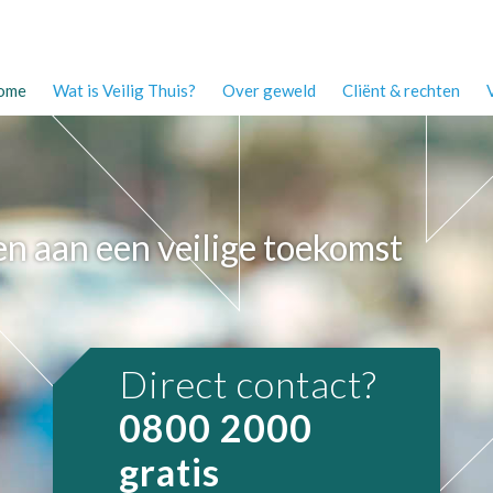
ome
Wat is Veilig Thuis?
Over geweld
Cliënt & rechten
 aan een veilige toekomst
Direct contact?
0800 2000
gratis