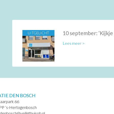
10 september: ‘Kijkje
UITGELICHT
Lees meer >
ATIE DEN BOSCH
laarpark 66
PP ’s-Hertogenbosch
.denbosch@veiligthuisob.nl