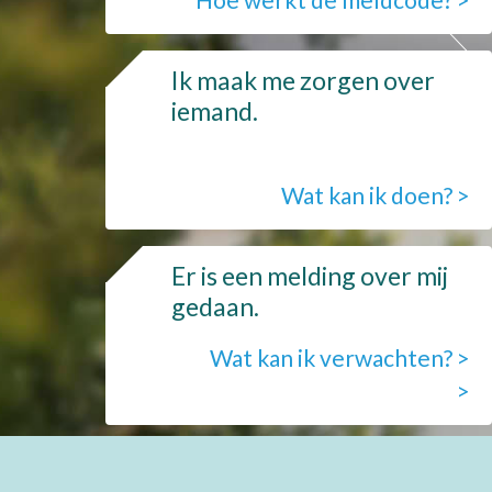
Ik maak me zorgen over
iemand.
Wat kan ik doen? >
Er is een melding over mij
gedaan.
Wat kan ik verwachten? >
>