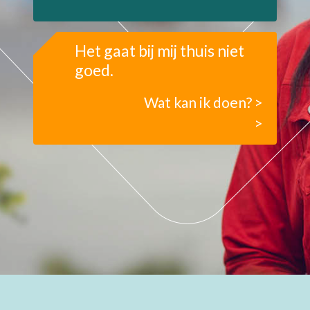
Het gaat bij mij thuis niet
goed.
Wat kan ik doen? >
>