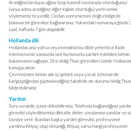
Aradığınızda duyacağınız teyp kasedi vasıtasıyla oturduğunuz
(veya adına aradığınız diğer kişinin oturduğu) yerin ismini
söylemeniz rica edilir. Ondan sonra hemen doğru bölgede
bulunan bir görevliye bağlanırsınız. Yukarıdaki numaraya günde
saat, haftada 7 gün ulaşılabilir.
Hollanda dili
Hollandacanız yoksa veya kendinizi bu dilde yeterince ifade
edemezseniz yanınızda size bu hususta yardım edebilen birinin
bulunmasını sağlayın. Zira Veilig Thuis görevlileri sizinle Holland
konuşacaklar.
Çevrenizden birinin aile içi şiddet veya çocuk istismarı ile
karşılaştığından şüphelendiğiniz takdirde de durumu Veilig Thui
bildirebilirsiniz.
Yardım
Soru sorabilir, içinizi dökebilirsiniz. Telefonla bağlandığınız yardı
görevlisi söylediklerinizi dikkatle dinler, sorularınızı yanıtlar ve s
tavsiye verir. Bundan başka yardım görevlisi, profesyonel
yardıma ihtiyaç olup olmadığı, ihtiyaç varsa hangi profesyonel