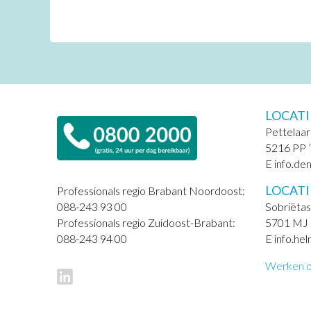
LOCATI
Pettelaar
5216 PP 
E info.de
LOCAT
Professionals regio Brabant Noordoost:
Sobriëtas
088-243 93 00
5701 MJ
Professionals regio Zuidoost-Brabant:
E info.he
088-243 94 00
Werken of 