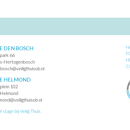
H
E DEN BOSCH
F
park 66
H
’s-Hertogenbosch
C
nbosch@veiligthuisob.nl
IE HELMOND
plein 102
 Helmond
lmond@veiligthuisob.nl
stage bij Veilig Thuis