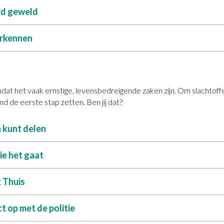
rd geweld
erkennen
omdat het vaak ernstige, levensbedreigende zaken zijn. Om slachtoffe
 de eerste stap zetten. Ben jij dat?
n kunt delen
ie het gaat
 Thuis
 op met de politie