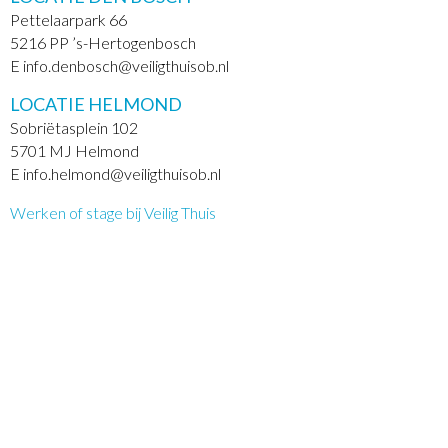
Pettelaarpark 66
5216 PP ’s-Hertogenbosch
E info.denbosch@veiligthuisob.nl
LOCATIE HELMOND
Sobriëtasplein 102
5701 MJ Helmond
E info.helmond@veiligthuisob.nl
Werken of stage bij Veilig Thuis