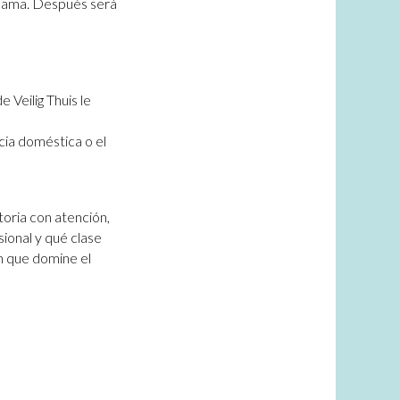
llama. Después será
 Veilig Thuis le
cia doméstica o el
toria con atención,
sional y qué clase
en que domine el