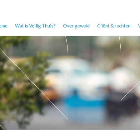
ome
Wat is Veilig Thuis?
Over geweld
Cliënt & rechten