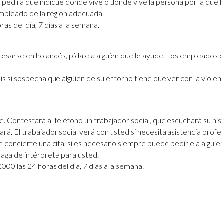
pedirá que indique dónde vive o dónde vive la persona por la que 
mpleado de la región adecuada.
as del día, 7 días a la semana.
xpresarse en holandés, pídale a alguien que le ayude. Los empleados de
s si sospecha que alguien de su entorno tiene que ver con la violen
Contestará al teléfono un trabajador social, que escuchará su his
rá. El trabajador social verá con usted si necesita asistencia profe
e concierte una cita, si es necesario siempre puede pedirle a algui
aga de intérprete para usted.
000 las 24 horas del día, 7 días a la semana.