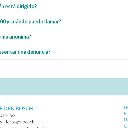
én está dirigido?
2000 y cuándo puedo llamar?
orma anónima?
esentar una denuncia?
H
E DEN BOSCH
F
park 66
H
’s-Hertogenbosch
C