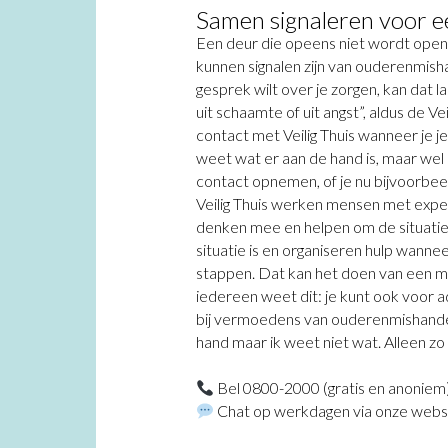
Samen signaleren voor ee
Een deur die opeens niet wordt openg
kunnen signalen zijn van ouderenmishand
gesprek wilt over je zorgen, kan dat l
uit schaamte of uit angst”, aldus de V
contact met Veilig Thuis wanneer je 
weet wat er aan de hand is, maar wel 
contact opnemen, of je nu bijvoorbe
Veilig Thuis werken mensen met expert
denken mee en helpen om de situatie h
situatie is en organiseren hulp wanne
stappen. Dat kan het doen van een meldi
iedereen weet dit: je kunt ook voor a
bij vermoedens van ouderenmishandelin
hand maar ik weet niet wat. Alleen zo
Bel 0800-2000 (gratis en anoniem
Chat op werkdagen via onze webs