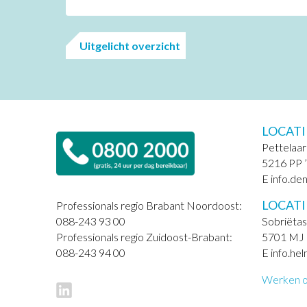
Uitgelicht overzicht
LOCATI
Pettelaar
5216 PP 
E info.de
LOCAT
Professionals regio Brabant Noordoost:
Sobriëtas
088-243 93 00
5701 MJ
Professionals regio Zuidoost-Brabant:
E info.he
088-243 94 00
Werken of 