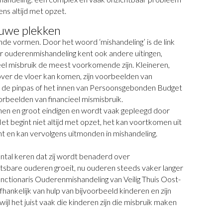
ens altijd met opzet.
auwe plekken
de vormen. Door het woord ‘mishandeling’ is de link
r ouderenmishandeling kent ook andere uitingen,
el misbruik de meest voorkomende zijn. Kleineren,
ver de vloer kan komen, zijn voorbeelden van
n de pinpas of het innen van Persoonsgebonden Budget
oorbeelden van financieel mismisbruik.
nen en groot eindigen en wordt vaak gepleegd door
Het begint niet altijd met opzet, het kan voortkomen uit
t en kan vervolgens uitmonden in mishandeling.
aantal keren dat zij wordt benaderd over
sbare ouderen groeit, nu ouderen steeds vaker langer
unctionaris Ouderenmishandeling van Veilig Thuis Oost-
hankelijk van hulp van bijvoorbeeld kinderen en zijn
wijl het juist vaak die kinderen zijn die misbruik maken