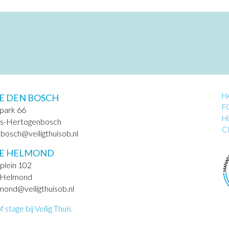
H
E DEN BOSCH
F
park 66
H
’s-Hertogenbosch
C
nbosch@veiligthuisob.nl
IE HELMOND
plein 102
 Helmond
lmond@veiligthuisob.nl
stage bij Veilig Thuis