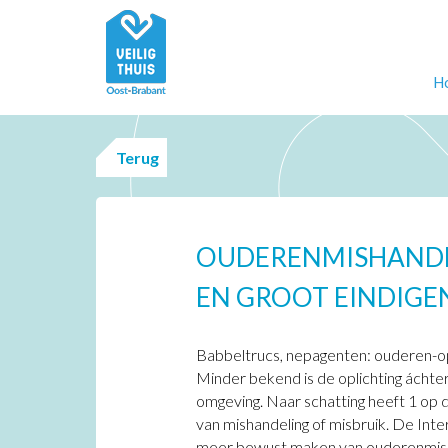
H
Terug
OUDERENMISHANDE
EN GROOT EINDIGE
Babbeltrucs, nepagenten: ouderen-opl
Minder bekend is de oplichting áchter
omgeving. Naar schatting heeft 1 o
van mishandeling of misbruik. De In
meer bewust maken van ouderenmish