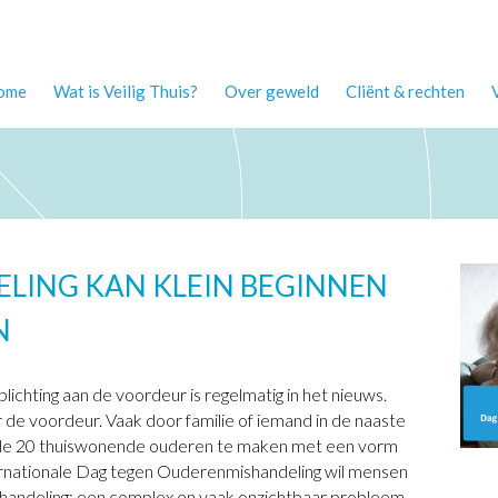
ome
Wat is Veilig Thuis?
Over geweld
Cliënt & rechten
LING KAN KLEIN BEGINNEN
N
ichting aan de voordeur is regelmatig in het nieuws.
 de voordeur. Vaak door familie of iemand in de naaste
p de 20 thuiswonende ouderen te maken met een vorm
ternationale Dag tegen Ouderenmishandeling wil mensen
andeling: een complex en vaak onzichtbaar probleem