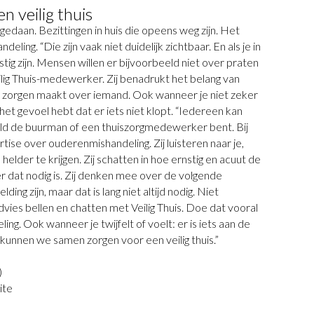
n veilig thuis
edaan. Bezittingen in huis die opeens weg zijn. Het
eling. “Die zijn vaak niet duidelijk zichtbaar. En als je in
astig zijn. Mensen willen er bijvoorbeeld niet over praten
eilig Thuis-medewerker. Zij benadrukt het belang van
je zorgen maakt over iemand. Ook wanneer je niet zeker
het gevoel hebt dat er iets niet klopt. “Iedereen kan
eld de buurman of een thuiszorgmedewerker bent. Bij
ise over ouderenmishandeling. Zij luisteren naar je,
elder te krijgen. Zij schatten in hoe ernstig en acuut de
er dat nodig is. Zij denken mee over de volgende
ng zijn, maar dat is lang niet altijd nodig. Niet
dvies bellen en chatten met Veilig Thuis. Doe dat vooral
g. Ook wanneer je twijfelt of voelt: er is iets aan de
 kunnen we samen zorgen voor een veilig thuis.”
)
ite