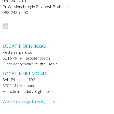
088-243 93 00
Professionals regio Zuidoost-Brabant:
088-243 94 00
LOCATIE DEN BOSCH
Pettelaarpark 66
5216 PP ’s-Hertogenbosch
E info.denbosch@veiligthuisob.nl
LOCATIE HELMOND
Sobriëtasplein 102
5701 MJ Helmond
E info.helmond@veiligthuisob.nl
Werken of stage bij Veilig Thuis