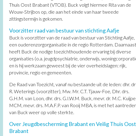
Thuis Oost Brabant (VTOB). Buck volgt hiermee Rita van de
Wouw-Strijbos op, die aan het einde van haar tweede
zittingstermijn is gekomen.
Voorzitter raad van bestuur van stichting Aafje
Buck is voorzitter van de raad van bestuur van Stichting Aafje,
een ouderenzorgorganisatie in de regio Rotterdam. Daarnaas
heeft Buck de nodige toezichthoudende ervaring bij diverse
organisaties (o.a. jeugdpsychiatrie, onderwijs, woningcorporati
en is hij werkzaam geweest bij de vier overheidslagen: rijk,
provincie, regio en gemeenten.
De Raad van Toezicht, vanaf nu bestaande uit de leden: dhr. dr
R. Weterings (voorzitter), Mw. Mr. C.T. Tjauw-Foe, Dhr. drs.
G.H.M. van Loon, dhr. drs. G.I.W.M. Buck, mevr. dr. M.C. Kuijpe
MCM, mevr. drs. M.A.F.P. van Rooij MBA, is met het aantrede
van Buck weer op volle sterkte.
Over Jeugdbescherming Brabant en Veilig Thuis Oost
Brabant