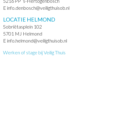
5216 PP ’s-Hertogenbosch
E info.denbosch@veiligthuisob.nl
LOCATIE HELMOND
Sobriëtasplein 102
5701 MJ Helmond
E info.helmond@veiligthuisob.nl
Werken of stage bij Veilig Thuis